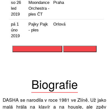
so 26
Moondance
Praha
led
Orchestra -
2019
ples ČT
pá 1
Pajky Pajk
Orlová
úno
- ples
2019
Více vystoupení
Historie vystoupení
Biografie
DASHA se narodila v roce 1981 ve Zlíně. Už jako
malá hrála na klavír a na housle, ale zpěv