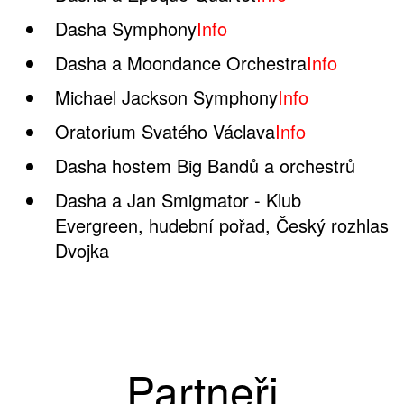
Dasha Symphony
Info
Dasha a Moondance Orchestra
Info
Michael Jackson Symphony
Info
Oratorium Svatého Václava
Info
Dasha hostem Big Bandů a orchestrů
Dasha a Jan Smigmator - Klub
Evergreen, hudební pořad, Český rozhlas
Dvojka
Partneři