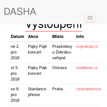
DASHA
Vystoupení
Přepnout
navigaci
Datum
Akce
Místo
Info
ne 2.
Pajky Pajk
Praskolesy
svprokop.cz
pro
koncert
u Žebráku-
2018
veřejné
st 5.
Pajky Pajk
Ostrava
madleine.cz
pro
koncert
2018
so 8.
Stardance
Praha
ceskatelevize.cz
pro
přenos
2018