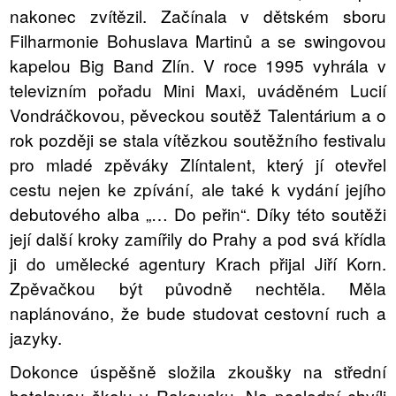
nakonec zvítězil. Začínala v dětském sboru
Filharmonie Bohuslava Martinů a se swingovou
kapelou Big Band Zlín. V roce 1995 vyhrála v
televizním pořadu Mini Maxi, uváděném Lucií
Vondráčkovou, pěveckou soutěž Talentárium a o
rok později se stala vítězkou soutěžního festivalu
pro mladé zpěváky Zlíntalent, který jí otevřel
cestu nejen ke zpívání, ale také k vydání jejího
debutového alba „… Do peřin“. Díky této soutěži
její další kroky zamířily do Prahy a pod svá křídla
ji do umělecké agentury Krach přijal Jiří Korn.
Zpěvačkou být původně nechtěla. Měla
naplánováno, že bude studovat cestovní ruch a
jazyky.
Dokonce úspěšně složila zkoušky na střední
hotelovou školu v Rakousku. Na poslední chvíli